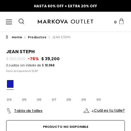
HASTA 60% OFF + EXTRA 20% OFF
0
Home
|
Productos
|
JEAN STEPH
JEAN STEPH
$ 160,000
-76%
$ 39,200
3 cuotas sin interés de $
13.066
Precio sin impuestos
$ 32,397
24
25
26
27
28
29
30
¿Cuál es tu talle?
Tabla de talles