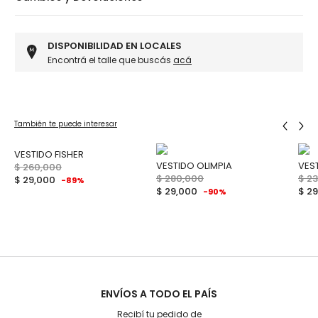
DISPONIBILIDAD EN LOCALES
Encontrá el talle que buscás
acá
También te puede interesar
VESTIDO FISHER
VESTIDO OLIMPIA
VES
$ 260,000
$ 280,000
$ 2
$ 29,000
-89%
$ 29,000
$ 2
-90%
ENVÍOS A TODO EL PAÍS
Recibí tu pedido de