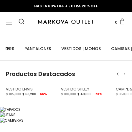
HASTA 60% OFF + EXTRA 20% OFF
0
LAZERS
PANTALONES
VESTIDOS | MONOS
CAMISAS |
Productos Destacados
VESTIDO ENNIS
VESTIDO SHELLY
CAMPERA
$ 185,000
$ 63,200
-66%
$ 180,000
$ 49,000
-73%
$ 350,000
TAPADOS
JEANS
Desde $119.200
CAMPERAS
Desde $29.000
Comprar
Desde $49.000
Comprar
Comprar